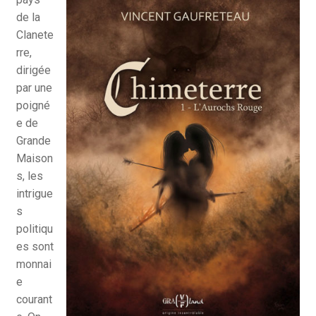
de la
Clanete
rre,
dirigée
par une
poigné
e de
Grande
Maison
s, les
intrigue
s
politiqu
es sont
monnai
e
courant