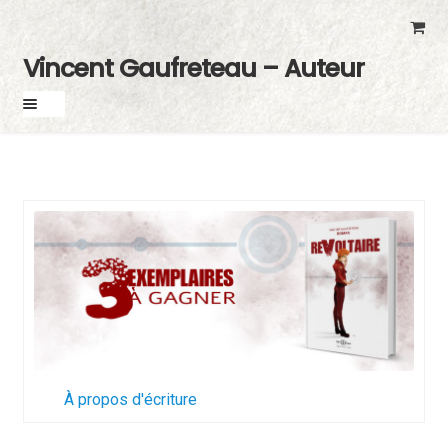
Skip
Skip
to
to
Vincent Gaufreteau – Auteur
navigation
content
À propos d'écriture