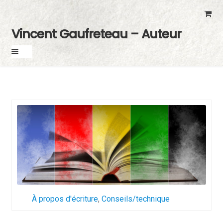
Skip
Skip
to
to
Vincent Gaufreteau – Auteur
navigation
content
À propos d'écriture
,
Conseils/technique